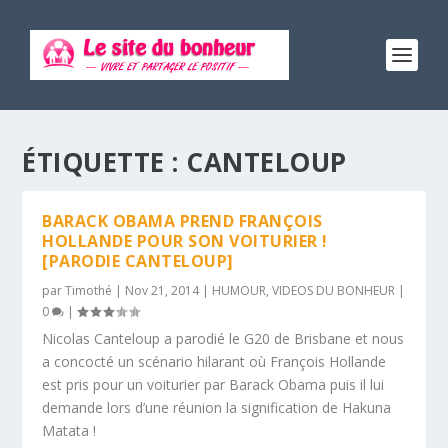
ÉTIQUETTE :
CANTELOUP
BARACK OBAMA PREND FRANÇOIS
HOLLANDE POUR SON VOITURIER !
[PARODIE CANTELOUP]
par
Timothé
|
Nov 21, 2014
|
HUMOUR
,
VIDEOS DU BONHEUR
|
0
|
Nicolas Canteloup a parodié le G20 de Brisbane et nous
a concocté un scénario hilarant où François Hollande
est pris pour un voiturier par Barack Obama puis il lui
demande lors d’une réunion la signification de Hakuna
Matata !