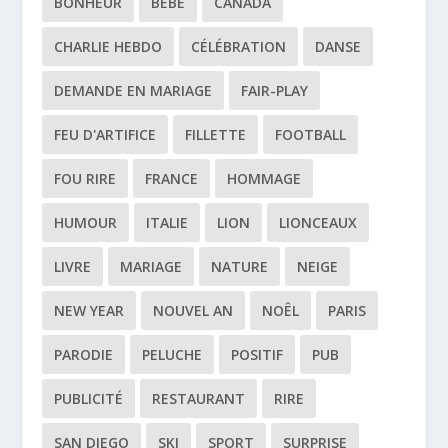
BONHEUR
BÉBÉ
CANADA
CHARLIE HEBDO
CÉLÉBRATION
DANSE
DEMANDE EN MARIAGE
FAIR-PLAY
FEU D'ARTIFICE
FILLETTE
FOOTBALL
FOU RIRE
FRANCE
HOMMAGE
HUMOUR
ITALIE
LION
LIONCEAUX
LIVRE
MARIAGE
NATURE
NEIGE
NEW YEAR
NOUVEL AN
NOÊL
PARIS
PARODIE
PELUCHE
POSITIF
PUB
PUBLICITÉ
RESTAURANT
RIRE
SAN DIEGO
SKI
SPORT
SURPRISE