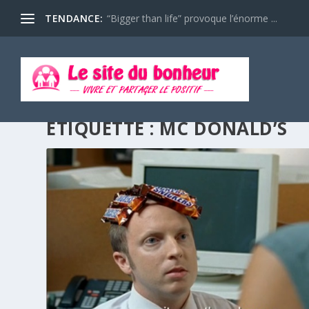
TENDANCE:
“Bigger than life” provoque l’énorme ...
ÉTIQUETTE :
MC DONALD’S