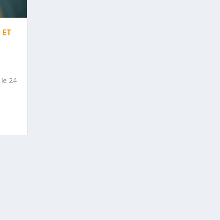
 ET
 le 24